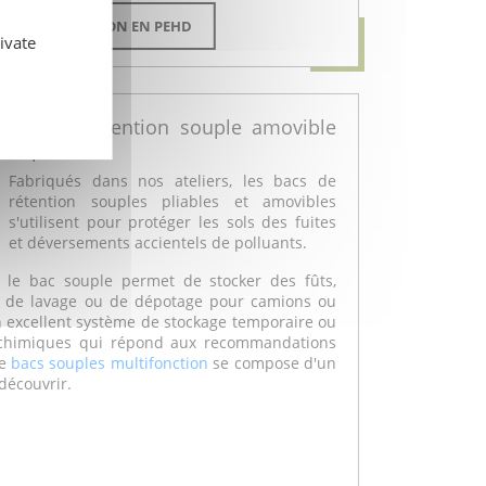
ACS DE RÉTENTION EN PEHD
ivate
Bac de rétention souple amovible
et pliable
Fabriqués dans nos ateliers, les bacs de
rétention souples pliables et amovibles
s'utilisent pour protéger les sols des fuites
et déversements accientels de polluants.
, le bac souple permet de stocker des fûts,
es de lavage ou de dépotage pour camions ou
n excellent système de stockage temporaire ou
chimiques qui répond aux recommandations
de
bacs souples multifonction
se compose d'un
découvrir.