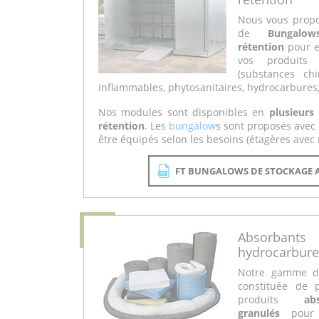
Nous vous prop
de
Bungalo
rétention
pour e
vos produits 
(substances chi
inflammables, phytosanitaires, hydrocarbures, 
Nos modules sont disponibles en
plusieurs
rétention
. Les
bungalow
s sont proposés avec 
être équipés selon les besoins (étagères avec ré
FT BUNGALOWS DE STOCKAGE 
Absorban
hydrocarbures
Notre gamme d
constituée de 
produits
a
granulés
pour 