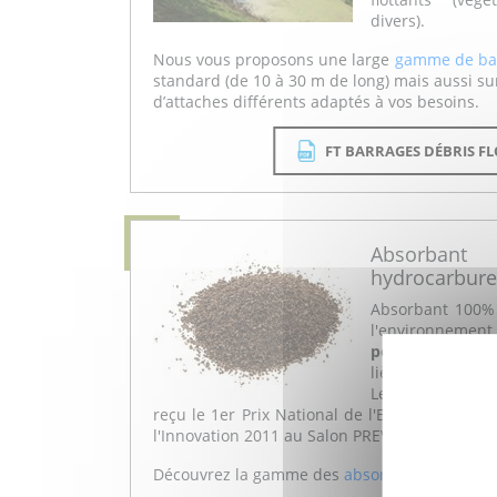
divers).
Nous vous proposons une large
gamme de bar
standard (de 10 à 30 m de long) mais aussi s
d’attaches différents adaptés à vos besoins.
FT BARRAGES DÉBRIS F
Absorbant
hydrocarbure
Absorbant 100% 
l'environnement,
pour hydrocarb
liège.
Le
1er absorba
reçu le 1er Prix National de l'ECO INNOVATIO
l'Innovation 2011 au Salon PREVENT OUEST à 
Découvrez la gamme des
absorbants en liège