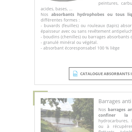
peintures, carb
acides, bases, ...
Nos
absorbants hydrophobes ou tous liq
différentes formes :
- buvards (feuilles) ou rouleaux (tapis) abs
épaisseur avec ou sans revêtement antipeluc
- boudins (chenilles) ou barrages absorbants 
- granulé minéral ou végétal.
- absorbant écoresponsabel 100 % liège
CATALOGUE ABSORBANTS I
Barrages anti
Nos
barrages an
confiner la 
hydrocarbures, 
ou à récupére
flottants (végé