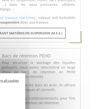
...) dans les eaux portuaires, côtières,
étangs, ...
ur travaux maritimes
,
rideaux anti-turbidités
n suspension
dûes aux travaux.
RANT MATIÈRES EN SUSPENSION (M.E.S.)
Bacs de rétention PEHD
Pour sécuriser le stockage des liquides
polluants, nous avons sélectionné un large
choix de bacs de rétention en PEHD
(plastique haute densité).
ny all cookies
Plus légers que les bacs en acier, ils offrent
ux produits chimiques et corrosifs.
ntion
pour petits conditionnements, pour fûts
iners et nos plateformes de rétention.