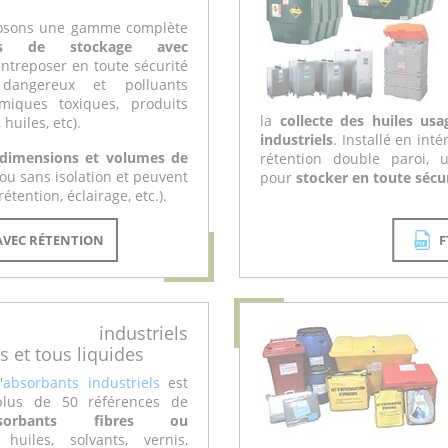
osons une gamme complète
ws de stockage avec
ntreposer en toute sécurité
dangereux et polluants
miques toxiques, produits
la
collecte des huiles usa
huiles, etc).
industriels
. Installé en int
 dimensions et volumes de
rétention double paroi, u
ou sans isolation et peuvent
pour
stocker en toute sécu
tention, éclairage, etc.).
AVEC RÉTENTION
F
ts industriels
 et tous liquides
'
absorbants industriels
est
plus de 50 références de
bsorbants fibres ou
huiles, solvants, vernis,