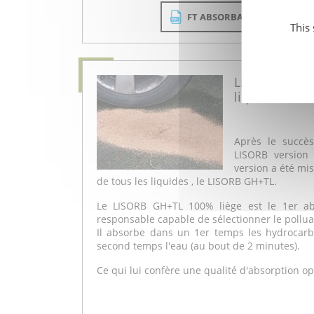
FT ABSORBANTS POUR HY
This
LISORB Abso
liquides
Après le succè
LISORB version
version a été mi
de tous les liquides , le LISORB GH+TL.
Le LISORB GH+TL 100% liège est le 1er ab
responsable capable de sélectionner le pollua
Il absorbe dans un 1er temps les hydrocarb
second temps l'eau (au bout de 2 minutes).
Ce qui lui confère une qualité d'absorption o