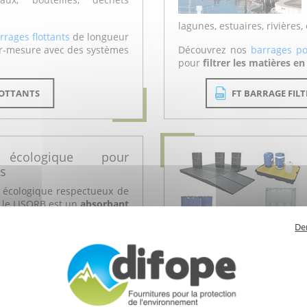
lagunes, estuaires, rivières, 
rages flottants
de longueur
ur-mesure avec des systèmes
Découvrez nos
barrages po
pour
filtrer les matières e
LOTTANTS
FT BARRAGE FILT
 écologique pour
s
écologique respectueux de
 le LISORB est un
absorbant
ures
issu d'écorce de chêne
De
nt éco responsable
qui a
une excellente résistance a
N 2010 ainsi que le Prix de
Rennes.
Retrouvez nos
Bacs de réte
(1, 2 ou 4 fûts), pour cubita
 LISORB