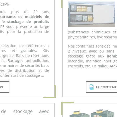
FOPE
depuis plus de 20 ans
sorbants et matériels de
 le stockage de produits
OPE vous présente un large
its pour la protection de
(substances chimiques et
phytosanitaires, hydrocarbure
sélection de références :
Nos containers sont décliné
bres et granulés, Kits
2 niveaux, avec ou sans i
'urgence, Bacs de rétentions
stockage grâce aux
nomb
es, Barrages antipollution,
incendie, maintien hors g
e, armoires de sécurité, bacs
corrosifs, etc. En milieu Ate
ves de distribution et de
onteneurs de stockage ...
PE
FT CONTENE
 de stockage avec