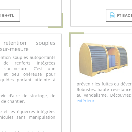
B GH+TL
FT BAC
étention souples
 sur-mesure
ention souples autoportants
 de renforts intégrées
s sur-mesure. C’est une
le et peu onéreuse pour
iquides portant atteinte à
prévenir les fuites ou déve
Robustes, haute résistance
au vandalisme. Découvre
vir d'aire de stockage, de
extérieur
 de chantier.
et les équerres intégrées
hicules sans manipulation