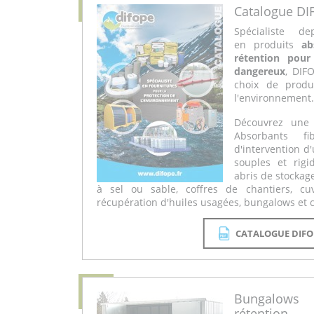
Catalogue DI
Spécialiste 
en produits
ab
rétention pour
dangereux
, DIF
choix de produ
l'environnement.
Découvrez une 
Absorbants fi
d'intervention d
souples et rigid
abris de stockag
à sel ou sable, coffres de chantiers, cu
récupération d'huiles usagées, bungalows et c
CATALOGUE DIFO
Bungalows
rétention