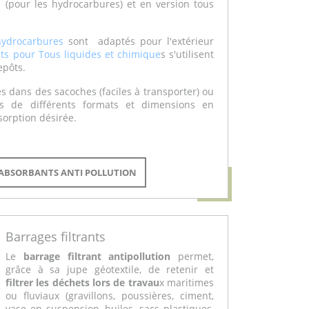
(pour les hydrocarbures) et en version tous
hydrocarbures
sont adaptés pour l'extérieur
its pour Tous liquides et chimique
s s'utilisent
epôts.
és dans des sacoches (faciles à transporter) ou
s de différents formats et dimensions en
sorption désirée.
S ABSORBANTS ANTI POLLUTION
Barrages filtrants
Le
barrage filtrant antipollution
permet,
grâce à sa jupe géotextile, de retenir et
filtrer les déchets lors de travau
x maritimes
ou fluviaux (gravillons, poussières, ciment,
vase en suspension, huiles, sacs plastiques,