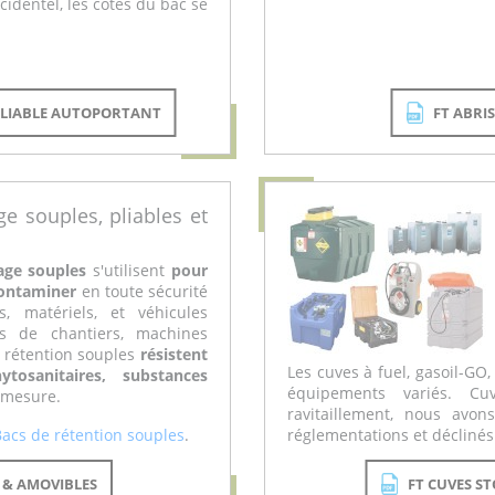
cidentel, les côtés du bac se
 PLIABLE AUTOPORTANT
FT ABRI
ge souples, pliables et
age souples
s'utilisent
pour
contaminer
en toute sécurité
, matériels, et véhicules
ns de chantiers, machines
es rétention souples
résistent
Les cuves à fuel, gasoil-GO
tosanitaires, substances
équipements variés. C
r mesure.
ravitaillement, nous avo
Bacs de rétention souples
.
réglementations et déclinés
S & AMOVIBLES
FT CUVES S