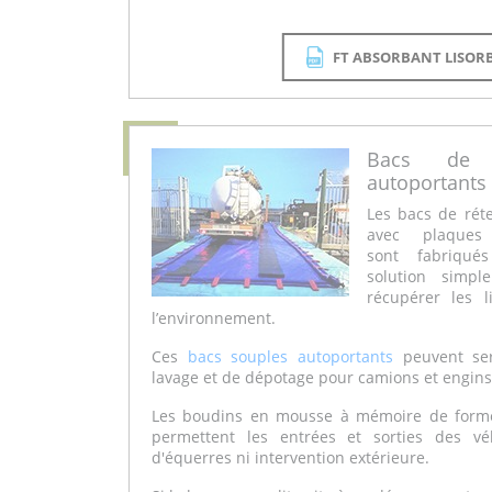
FT ABSORBANT LISOR
Bacs de r
autoportants
Les bacs de rét
avec plaques
sont fabriqué
solution simp
récupérer les l
l’environnement.
Ces
bacs souples autoportants
peuvent ser
lavage et de dépotage pour camions et engins
Les boudins en mousse à mémoire de forme 
permettent les entrées et sorties des vé
d'équerres ni intervention extérieure.