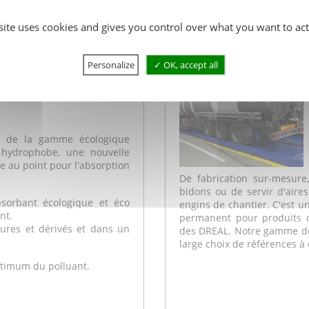
DROCARBURES
FT B
 site uses cookies and gives you control over what you want to act
Personalize
OK, accept all
rbant granulés tous
s de la gamme écologique
 hydrophobe, une nouvelle
se au point pour l'absorption
De fabrication sur-mesure
bidons ou de servir d'air
sorbant écologique et éco
engins de chantier. C'est u
nt.
permanent pour produits 
ures et dérivés et dans un
des DREAL. Notre gamme 
large choix de références à 
ptimum du polluant.