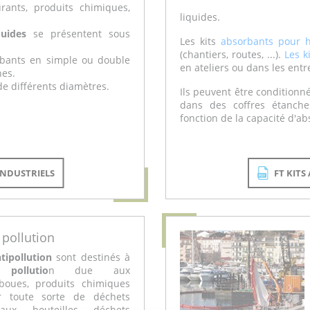
urants, produits chimiques,
liquides.
uides
se présentent sous
Les kits
absorbants pour 
(chantiers, routes, ...).
Les k
orbants en simple ou double
en ateliers ou dans les entr
hes.
de différents diamètres.
Ils peuvent être conditionn
dans des coffres étanche
fonction de la capacité d'ab
NDUSTRIELS
FT KIT
 pollution
tipollution
sont destinés à
pollutio
n due aux
boues, produits chimiques
r toute sorte de déchets
taux, bouteilles, déchets