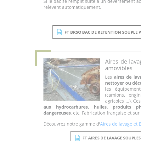
Si le bac se remplit suite à un déversement ac
relèvent automatiquement.
FT BRSO BAC DE RETENTION SOUPLE
Aires de lava
amovibles
Les
aires de lav
nettoyer ou dé
les équipements
(camions, engi
agricoles ...). C
aux hydrocarbures, huiles, produits phy
dangereuses
, etc. Fabrication française et su
Découvrez notre gamme d'
Aires de lavage et 
FT AIRES DE LAVAGE SOUPLE