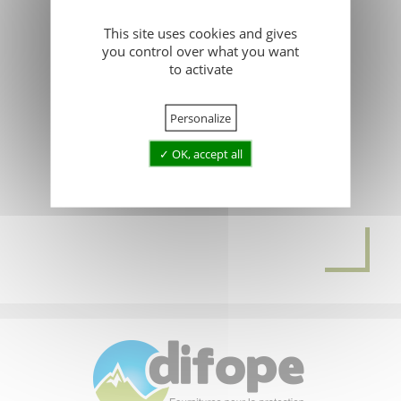
Stock permanent et
This site uses cookies and gives
livrable très rapidement
you control over what you want
to activate
Capacité de réaction pour
répondre aux urgences
Personalize
Produits et matériels sur-
OK, accept all
mesure fabriqués en
France