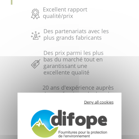
Excellent rapport
qualité/prix
Des partenariats avec les
plus grands fabricants
Des prix parmi les plus
bas du marché tout en
garantissant une
excellente qualité
20 ans d'expérience auprès
des professionnels dans le
domaine de la protection
Deny all cookies
de l'environnement
Des conseils techniques
pertinents