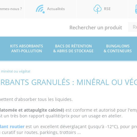
mmes-nous ?
Actualités
RSE
Rechercher un produit
KITS ABSORBANTS
BACS DE RÉTENTION
BUNGALOWS
ANTI-POLLUTION
& ABRIS DE STOCKAGE
& CONTENEURS
 minéral ou végétal
RBANTS GRANULÉS : MINÉRAL OU VÉ
ttent d'absorber tous les liquides.
datomée et attapulgite calciné)
est conforme et autorisé pour l'emp
st un très bon rapport qualité/prix pour un usage en atelier.
dant routier
est un excellent déverglaçant (jusqu'à -12°C), pour pré
 curatif sur routes, parkings, trottoirs ...