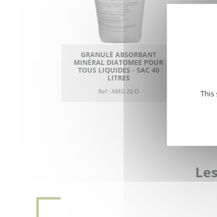
GRANULÉ ABSORBANT
S
MINÉRAL DIATOMEE POUR
DE
TOUS LIQUIDES - SAC 40
E
LITRES
Ref : AMG 20 D
This
Les