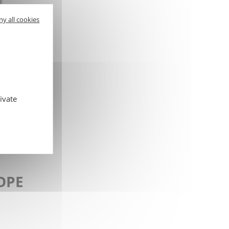
ny all cookies
OUR
SAC
ivate
FOPE