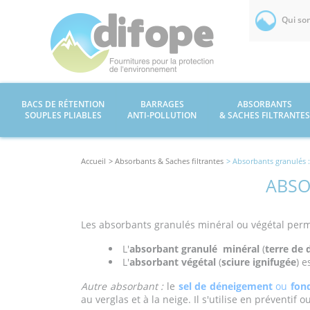
Qui so
BACS DE RÉTENTION
BARRAGES
ABSORBANTS
SOUPLES PLIABLES
ANTI-POLLUTION
& SACHES FILTRANTES
Accueil
> Absorbants & Saches filtrantes
> Absorbants granulés :
ABSO
Les absorbants granulés minéral ou végétal perme
L'
absorbant granulé minéral
(
terre de 
L'
absorbant végétal
(
sciure ignifugée
) e
Autre absorbant :
le
sel de déneigement
ou
fon
au verglas et à la neige. Il s'utilise en préventif ou