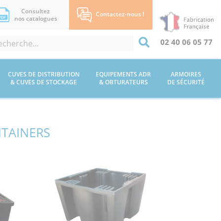
Consultez
Contactez-nous !
nos catalogues
02 40 06 05 77
CUVES DE DISTRIBUTION
EQUIPEMENTS ADR
ARMOIRES
& CUVES DE STOCKAGE
& OBTURATEURS
DE SÉCURITÉ
ITAINERS