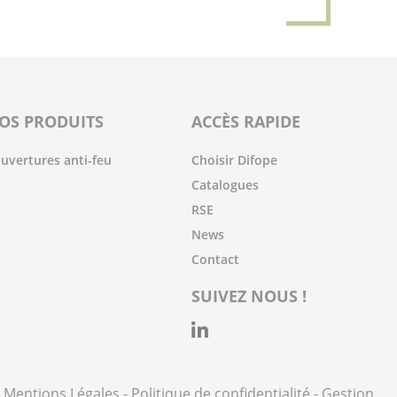
OS PRODUITS
ACCÈS RAPIDE
uvertures anti-feu
Choisir Difope
Catalogues
RSE
News
Contact
SUIVEZ NOUS !
-
Mentions Légales
-
Politique de confidentialité
-
Gestion