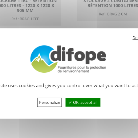
OCKAGE 1 IBC - RÉTENTION
STOCKAGE 2 CUBITAINERS
000 LITRES - 1220 X 1220 X
RÉTENTION 1000 LITRE
905 MM
Ref : BRAG 2 CM
Ref : BRAG 1CFE
De
C DE RÉTENTION EN ACIER
ILLEBOTIS & RÉHAUSSE DE
UTIRAGE POUR STOCKAGE
CUBITAINERS - RÉTENTION
1000 LITRES
Ref : BRAG 1 CM-REH2
 site uses cookies and gives you control over what you want to act
Personalize
OK, accept all