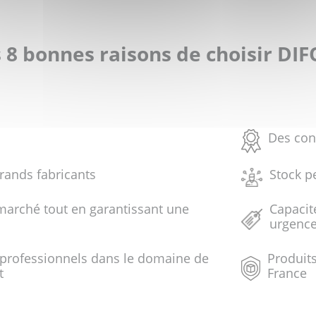
 8 bonnes raisons de choisir DI
Des con
grands fabricants
Stock p
marché tout en garantissant une
Capacit
urgenc
 professionnels dans le domaine de
Produits
t
France