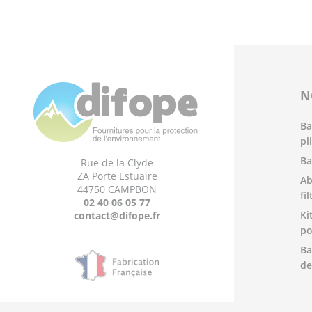
N
Ba
pl
Ba
Rue de la Clyde
ZA Porte Estuaire
Ab
44750 CAMPBON
fi
02 40 06 05 77
Ki
contact@difope.fr
po
Ba
de