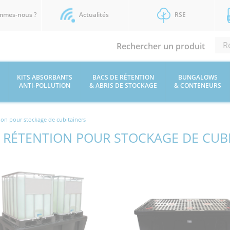
mmes-nous ?
Actualités
RSE
Rechercher un produit
KITS ABSORBANTS
BACS DE RÉTENTION
BUNGALOWS
ANTI-POLLUTION
& ABRIS DE STOCKAGE
& CONTENEURS
ion pour stockage de cubitainers
 RÉTENTION POUR STOCKAGE DE CUB