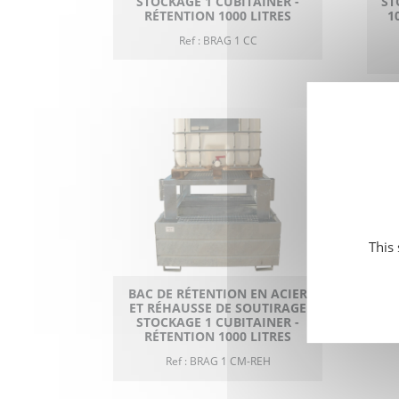
STOCKAGE 1 CUBITAINER -
ST
RÉTENTION 1000 LITRES
1
Ref : BRAG 1 CC
BA
CA
SO
2 
This
BAC DE RÉTENTION EN ACIER
ET RÉHAUSSE DE SOUTIRAGE
STOCKAGE 1 CUBITAINER -
RÉTENTION 1000 LITRES
Ref : BRAG 1 CM-REH