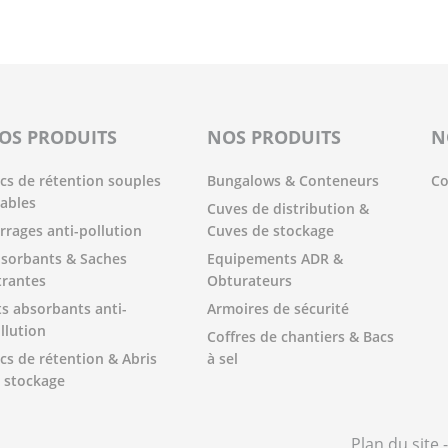
OS PRODUITS
NOS PRODUITS
N
cs de rétention souples
Bungalows & Conteneurs
Co
iables
Cuves de distribution &
rrages anti-pollution
Cuves de stockage
sorbants & Saches
Equipements ADR &
ltrantes
Obturateurs
ts absorbants anti-
Armoires de sécurité
llution
Coffres de chantiers & Bacs
cs de rétention & Abris
à sel
 stockage
Plan du site