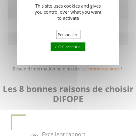
This site uses cookies and gives
you control over what you want
to activate
FILTRE ÉGOUT POUR GRANULÉS PLASTIQUES
INDUSTRIELS - ÉQUIPEMENT ANTI-POLLUTION
Personalize
Ref : FILTRE BE28
OK, accept all
Besoin d'information ou d'un devis :
contactez-nous
!
Les 8 bonnes raisons de choisir
DIFOPE
Excellent rapport