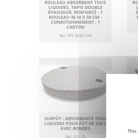
ROULEAU ABSORBANT TOUS
R
LIQUIDES, TAPIS DOUBLE
ÉPAISSEUR, RENFORCÉ - 1
ROULEAU 46 M X 38 CM -
CONDITIONNEMENT : 1
CARTON
Ref : RTL 4638 CAR
SURFÛT : ABSORBANTS TOUS
LIQUIDES POUR FÛT DE 220 L
AVEC BONDES
This
Ref : STL 25