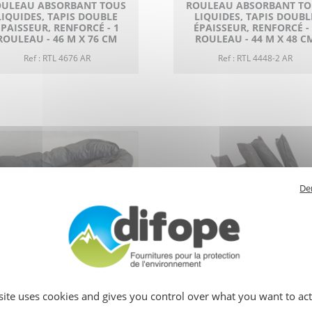
OULEAU ABSORBANT TOUS
ROULEAU ABSORBANT TO
LIQUIDES, TAPIS DOUBLE
LIQUIDES, TAPIS DOUBL
ÉPAISSEUR, RENFORCÉ - 1
ÉPAISSEUR, RENFORCÉ - 
ROULEAU - 46 M X 76 CM
ROULEAU - 44 M X 48 C
Ref : RTL 4676 AR
Ref : RTL 4448-2 AR
De
BOUDIN ABSORBANT,
BOUDIN ABSORBANT,
DIAMÈTRE 8 CM X 1,20
DIAMÈTRE 8 CM X 1,20
MÈTRES (24 MÈTRES)
MÈTRES (36 MÈTRES)
 site uses cookies and gives you control over what you want to act
Ref : BTL 12020
Ref : BTL 12030