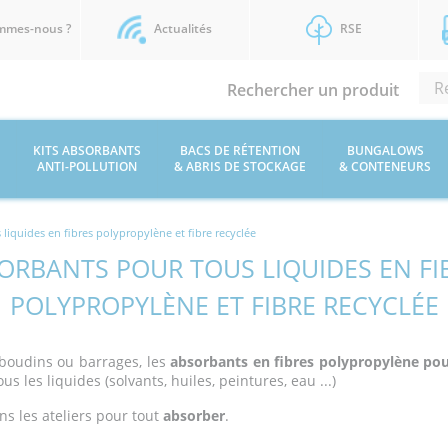
mmes-nous ?
Actualités
RSE
Rechercher un produit
KITS ABSORBANTS
BACS DE RÉTENTION
BUNGALOWS
ANTI-POLLUTION
& ABRIS DE STOCKAGE
& CONTENEURS
liquides en fibres polypropylène et fibre recyclée
ORBANTS POUR TOUS LIQUIDES EN FI
POLYPROPYLÈNE ET FIBRE RECYCLÉE
, boudins ou barrages, les
absorbants en fibres polypropylène pou
s les liquides (solvants, huiles, peintures, eau ...)
ns les ateliers pour tout
absorber
.