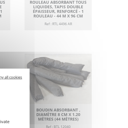
US
ROULEAU ABSORBANT TOUS
E
LIQUIDES, TAPIS DOUBLE
1
ÉPAISSEUR, RENFORCÉ - 1
M
ROULEAU - 44 M X 96 CM
Ref : RTL 4496 AR
ny all cookies
BOUDIN ABSORBANT ,
DIAMÈTRE 8 CM X 1.20
MÈTRES (44 MÈTRES)
ivate
Ref : BTL 12040