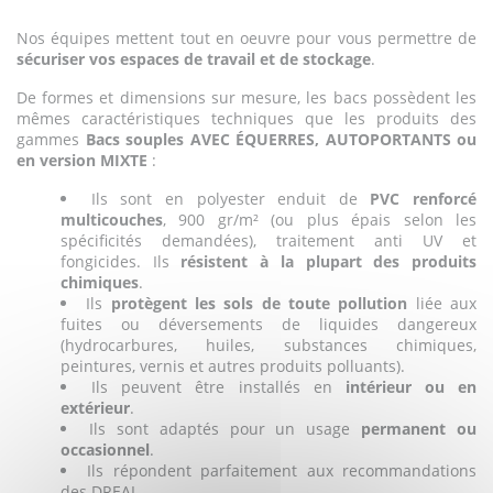
Nos équipes mettent tout en oeuvre pour vous permettre de
sécuriser vos espaces de travail et de stockage
.
De formes et dimensions sur mesure, les bacs possèdent les
mêmes caractéristiques techniques que les produits des
gammes
Bacs souples AVEC ÉQUERRES, AUTOPORTANTS ou
en version MIXTE
:
Ils sont en polyester enduit de
PVC renforcé
multicouches
, 900 gr/m² (ou plus épais selon les
spécificités demandées), traitement anti UV et
fongicides. Ils
résistent à la plupart des produits
chimiques
.
Ils
protègent les sols de toute pollution
liée aux
fuites ou déversements de liquides dangereux
(hydrocarbures, huiles, substances chimiques,
peintures, vernis et autres produits polluants).
Ils peuvent être installés en
intérieur ou en
extérieur
.
Ils sont adaptés pour un usage
permanent ou
occasionnel
.
Ils répondent parfaitement aux recommandations
des DREAL.