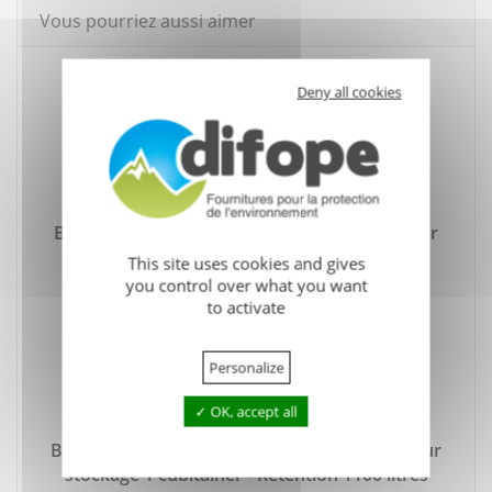
Vous pourriez aussi aimer
Deny all cookies
Bac de rétention en acier avec caillebotis pour
stockage 1 cubitainer - Rétention 1000 litres
This site uses cookies and gives
you control over what you want
to activate
Personalize
OK, accept all
Bac de rétention en PEHD avec caillebotis pour
stockage 1 cubitainer - Rétention 1100 litres