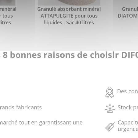
minéral
Granulé absorbant minéral
Granul
 tous
ATTAPULGITE pour tous
DIATOMEE
litres
liquides - Sac 40 litres
 8 bonnes raisons de choisir DI
Des con
grands fabricants
Stock p
marché tout en garantissant une
Capacit
urgenc