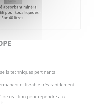
é absorbant minéral
 pour tous liquides -
Sac 40 litres
FOPE
seils techniques pertinents
ermanent et livrable très rapidement
é de réaction pour répondre aux
es