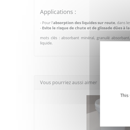
Applications :
- Pour l'
absorption des liquides sur route
, dans l
-
Evite le risque de chute et de glissade dûes à la
mots clés : absorbant minéral, granulé absorbant,
liquide.
Vous pourriez aussi aimer
This