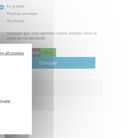
Ce produit
Plusieurs produits
Un conseil
J'accepte que mes données soient utilisées dans le
cadre de ma demande.
reCAPTCHA is disabled.
Allow
ny all cookies
Envoyer
ivate