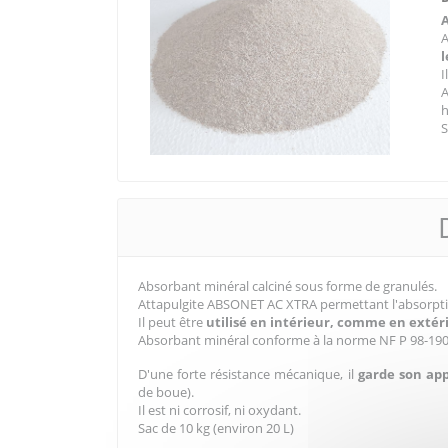
A
l
I
h
S
Absorbant minéral calciné sous forme de granulés.
Attapulgite ABSONET AC XTRA permettant l'absorpt
Il peut être
utilisé en intérieur, comme en extér
Absorbant minéral conforme à la norme NF P 98-190
D'une forte résistance mécanique, il
garde son ap
de boue).
Il est ni corrosif, ni oxydant.
Sac de 10 kg (environ 20 L)