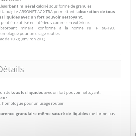
Absorbant minéral
calciné sous forme de granulés.
ttapulgite ABSONET AC XTRA permettant l'
absorption de tous
es liquides avec un fort pouvoir nettoyant
.
l peut être utilisé en intérieur, comme en extérieur.
Absorbant minéral conforme à la norme NF P 98-190,
omologué pour un usage routier.
ac de 10 kg (environ 20 L)
Détails
ion de
tous les liquides
avec un fort pouvoir nettoyant.
ieur
.
, homologué pour un usage routier.
parence granulaire même saturé de liquides
(ne forme pas