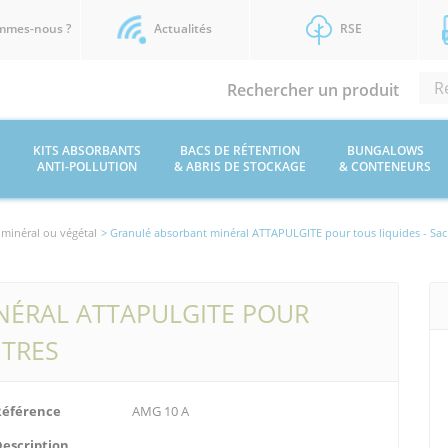
mmes-nous ?
Actualités
RSE
Rechercher un produit
KITS ABSORBANTS
BACS DE RÉTENTION
BUNGALOWS
ANTI-POLLUTION
& ABRIS DE STOCKAGE
& CONTENEURS
 minéral ou végétal
> Granulé absorbant minéral ATTAPULGITE pour tous liquides - Sac 2
ÉRAL ATTAPULGITE POUR
ITRES
Référence
AMG 10 A
Description