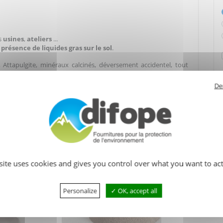
es
usines
,
ateliers
...
 présence de liquides gras sur le sol
.
 Attapulgite, minéraux calcinés, déversement accidentel, tout
De
 site uses cookies and gives you control over what you want to act
Personalize
OK, accept all