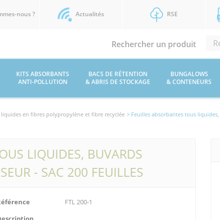
mmes-nous ?
Actualités
RSE
Rechercher un produit
KITS ABSORBANTS
BACS DE RÉTENTION
BUNGALOWS
ANTI-POLLUTION
& ABRIS DE STOCKAGE
& CONTENEURS
iquides en fibres polypropylène et fibre recyclée
> Feuilles absorbantes tous liquides,
OUS LIQUIDES, BUVARDS
SEUR - SAC 200 FEUILLES
Référence
FTL 200-1
Description