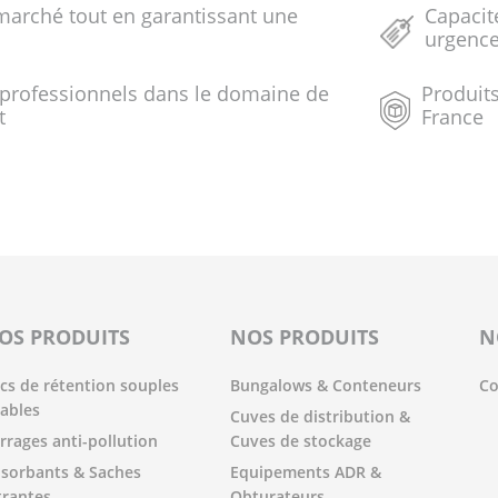
marché tout en garantissant une
Capacit
urgenc
 professionnels dans le domaine de
Produits
t
France
OS PRODUITS
NOS PRODUITS
N
cs de rétention souples
Bungalows & Conteneurs
Co
iables
Cuves de distribution &
rrages anti-pollution
Cuves de stockage
sorbants & Saches
Equipements ADR &
ltrantes
Obturateurs