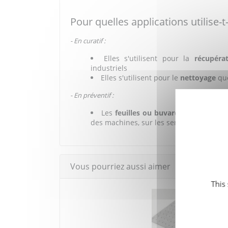
Pour quelles applications utilise-t
- En curatif :
Elles s'utilisent pour la
récupéra
industriels
Elles s'utilisent pour le
nettoyage
quo
- En préventif :
Les
feuilles ou buvards absorbants
des machines, sur les servantes, les étab
Vous pourriez aussi aimer
This