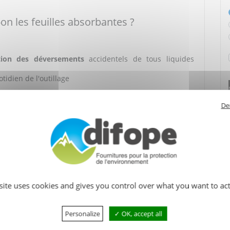
-on les feuilles absorbantes ?
tion des déversements
accidentels de tous liquides
tidien de l'outillage
De
peuvent être placés sur les sols, dans les allées, autour
lis, etc.
 site uses cookies and gives you control over what you want to act
Personalize
OK, accept all