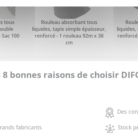
es tous
Rouleau absorbant tous
Roul
double
liquides, tapis simple épaisseur,
liquides,
- Sac 100
renforcé - 1 rouleau 92m x 38
renforcé 
cm
 8 bonnes raisons de choisir DI
Des con
grands fabricants
Stock p