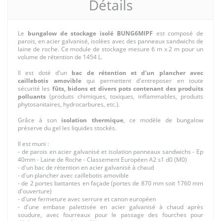
Détails
Le
bungalow de stockage isolé
BUNG6MIPF
est composé de
parois, en acier galvanisé, isolées avec des panneaux sandwichs de
laine de roche. Ce module de stockage mesure 6 m x 2 m pour un
volume de rétention de 1454 L.
Il est doté d'un
bac de rétention et d'un plancher avec
caillebotis amovible
qui permettent d'entreposer en toute
sécurité les
fûts, bidons et divers pots contenant des produits
polluants
(produits chimiques, toxiques, inflammables, produits
phytosanitaires, hydrocarbures, etc.).
Grâce à son
isolation thermique
, ce modèle de bungalow
préserve du gel les liquides stockés.
Il est muni :
- de parois en acier galvanisé et isolation panneaux sandwichs - Ep
40mm - Laine de Roche - Classement Européen A2 s1 d0 (M0)
- d'un bac de rétention en acier galvanisé à chaud
- d'un plancher avec caillebotis amovible
- de 2 portes battantes en façade (portes de 870 mm soit 1760 mm
d'ouverture)
- d'une fermeture avec serrure et canon européen
- d'une embase palettisée en acier galvanisé à chaud après
soudure, avec fourreaux pour le passage des fourches pour