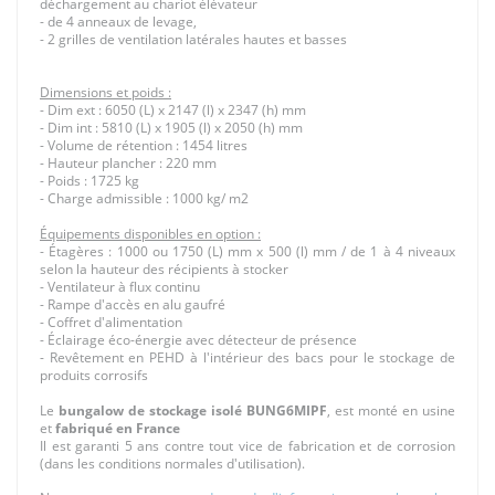
déchargement au chariot élévateur
- de 4 anneaux de levage,
- 2 grilles de ventilation latérales hautes et basses
Dimensions et poids :
- Dim ext : 6050 (L) x 2147 (l) x 2347 (h) mm
- Dim int : 5810 (L) x 1905 (l) x 2050 (h) mm
- Volume de rétention : 1454 litres
- Hauteur plancher : 220 mm
- Poids : 1725 kg
- Charge admissible : 1000 kg/ m2
Équipements disponibles en option :
- Étagères : 1000 ou 1750 (L) mm x 500 (l) mm / de 1 à 4 niveaux
selon la hauteur des récipients à stocker
- Ventilateur à flux continu
- Rampe d'accès en alu gaufré
- Coffret d'alimentation
- Éclairage éco-énergie avec détecteur de présence
- Revêtement en PEHD à l'intérieur des bacs pour le stockage de
produits corrosifs
Le
bungalow de stockage isolé
BUNG6MIPF
, est monté en usine
et
fabriqué en France
Il est garanti 5 ans contre tout vice de fabrication et de corrosion
(dans les conditions normales d'utilisation).