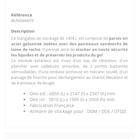
Référence
BUNG6MIPF
Description
Ce bungalow de stockage de 1454 L est composé de
parois en
acier galvanisé isolées avec des panneaux sandwichs de
laine de roche
. Il permet ainsi de
stocker en toute sécurité
les liquides et de préserver les produits du gel
.
Ce module extérieur est muni d'un bac de rétention, d'un
plancher avec caillebotis amovible, de 2 portes battantes
verrouillables, d'une embase porteuse en mécano soudé, d'un
passage de fourche pour déchargement au chariot élévateur et
de 4 anneaux de levage.
Dim ext : 6050 (L) x 2147 (l) x 2347 (h) mm
Dim int : 5810 (L) x 1905 (l) x 2050 (h) mm
Fabrication Française
Armoire de stockage pour : DDM / DDS / DTQD