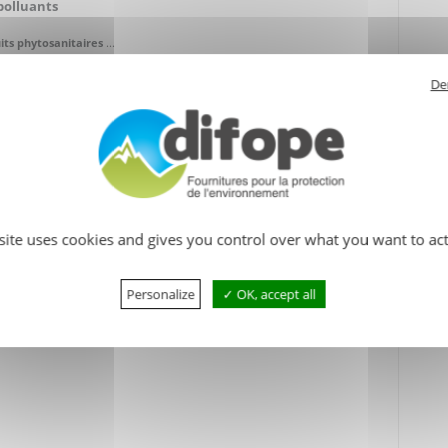
polluants
its phytosanitaires
...
De
mentation pour le
stockage
des
produits
dangereux selon leur
 rivières doit être stocké dans un bac de
rétention
pour éviter
 de
rétention
doit être au moins égale à :
 site uses cookies and gives you control over what you want to act
s sans être inférieure à 100 % du volume du plus grand des
Personalize
OK, accept all
aration ou autorisation préfectorale, se référer au règlement