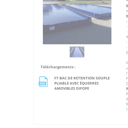
m
B
-
d
-
p
D
Téléchargements :
r
l
FT BAC DE RETENTION SOUPLE
F
PLIABLE AVEC ÉQUERRES
D
AMOVIBLES DIFOPE
f