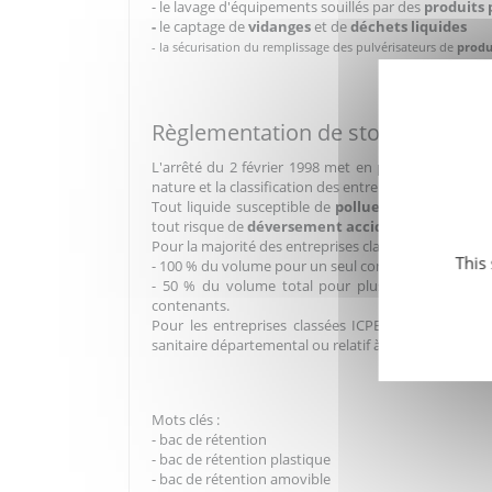
- le lavage d'équipements souillés par des
produits 
-
le captage de
vidanges
et de
déchets liquides
- la sécurisation du remplissage des pulvérisateurs de
produ
Règlementation de stockage :
L'arrêté du 2 février 1998 met en place une régle
nature et la classification des entreprises.
Tout liquide susceptible de
polluer
les sols ou les
tout risque de
déversement accidentel
.
Pour la majorité des entreprises classées la capacité
This
- 100 % du volume pour un seul contenant
- 50 % du volume total pour plusieurs contenant
contenants.
Pour les entreprises classées ICPE soumises à décl
sanitaire départemental ou relatif à leur activité.
Mots clés :
- bac de rétention
- bac de rétention plastique
- bac de rétention amovible