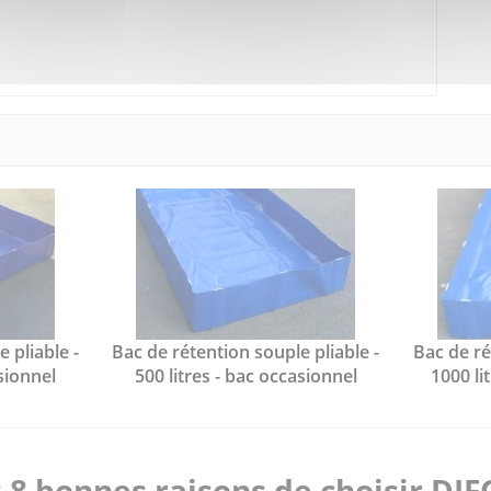
 pliable -
Bac de rétention souple pliable -
Bac de ré
asionnel
500 litres - bac occasionnel
1000 li
 8 bonnes raisons de choisir DI