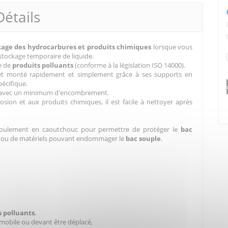
Détails
kage des hydrocarbures et produits chimiques
lorsque vous
stockage temporaire de liquide.
e de
produits polluants
(conforme à la législation ISO 14000).
et monté rapidement et simplement grâce à ses supports en
pécifique.
angé avec un minimum d'encombrement.
rosion et aux produits chimiques, il est facile à nettoyer après
 roulement en caoutchouc pour permettre de protéger le
bac
ts ou de matériels pouvant endommager le
bac souple
.
s polluants
,
mobile ou devant être déplacé,