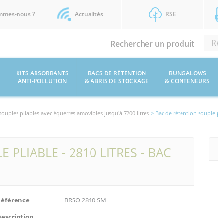
mmes-nous ?
Actualités
RSE
Rechercher un produit
KITS ABSORBANTS
BACS DE RÉTENTION
BUNGALOWS
ANTI-POLLUTION
& ABRIS DE STOCKAGE
& CONTENEURS
souples pliables avec équerres amovibles jusqu'à 7200 litres
> Bac de rétention souple pl
 PLIABLE - 2810 LITRES - BAC
Référence
BRSO 2810 SM
Description