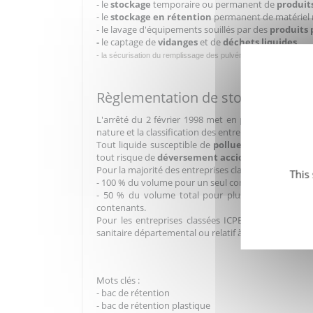
- le
stockage
temporaire ou permanent de
produit
- le
stockage en rétention
permanent de matériel 
- le lavage d'équipements souillés par des
produits 
-
le captage de
vidanges
et de
déchets liquides
- la sécurisation du remplissage des pulvérisateurs de
produits 
Règlementation de stockage :
L'arrêté du 2 février 1998 met en place une régle
nature et la classification des entreprises.
Tout liquide susceptible de
polluer
les sols ou les
tout risque de
déversement accidentel
.
Pour la majorité des entreprises classées la capacité
This
- 100 % du volume pour un seul contenant
- 50 % du volume total pour plusieurs contenant
contenants.
Pour les entreprises classées ICPE soumises à décl
sanitaire départemental ou relatif à leur activité.
Mots clés :
- bac de rétention
- bac de rétention plastique