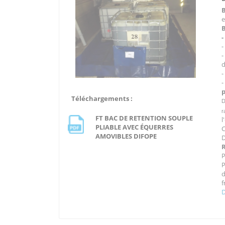
e
B
-
d
-
Téléchargements :
D
r
FT BAC DE RETENTION SOUPLE
l
PLIABLE AVEC ÉQUERRES
C
AMOVIBLES DIFOPE
D
P
f