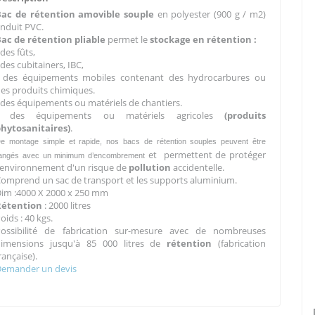
Bac de rétention amovible souple
en polyester (900 g / m2)
nduit PVC.
ac de rétention pliable
permet le
stockage en rétention :
-
des fûts,
 des cubitainers, IBC,
- des équipements mobiles contenant des hydrocarbures ou
es produits chimiques.
 des équipements ou matériels de chantiers.
- des équipements ou matériels agricoles
(produits
phytosanitaires)
.
e montage simple et rapide, nos bacs de rétention souples peuvent être
et permettent de protéger
angés avec un minimum d’encombrement
'environnement d'un risque de
pollution
accidentelle.
omprend un sac de transport et les supports aluminium.
im :4000 X 2000 x 250 mm
Rétention
: 2000 litres
oids : 40 kgs.
Possibilité de fabrication sur-mesure avec de nombreuses
dimensions jusqu'à 85 000 litres de
rétention
(fabrication
rançaise).
Demander un devis