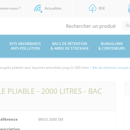
mmes-nous ?
Actualités
RSE
Rechercher un produit
KITS ABSORBANTS
BACS DE RÉTENTION
BUNGALOWS
ANTI-POLLUTION
& ABRIS DE STOCKAGE
& CONTENEURS
souples pliables avec équerres amovibles jusqu'à 7200 litres
> Bac de rétention souple p
 PLIABLE - 2000 LITRES - BAC
Référence
BRSO 2000 SM
Description