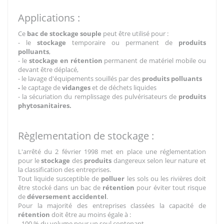
Applications :
Ce
bac de stockage souple
peut être utilisé pour :
- le
stockage
temporaire ou permanent de
produits
polluants
,
- le
stockage en rétention
permanent de matériel mobile ou
devant être déplacé,
- le lavage d'équipements souillés par des
produits polluants
-
le captage de
vidanges
et de déchets liquides
- la sécuriation du remplissage des pulvérisateurs de
produits
phytosanitaires.
Règlementation de stockage :
L'arrêté du 2 février 1998 met en place une réglementation
pour le
stockage
des
produits
dangereux selon leur nature et
la classification des entreprises.
Tout liquide susceptible de
polluer
les sols ou les rivières doit
être stocké dans un bac de
rétention
pour éviter tout risque
de
déversement accidentel
.
Pour la majorité des entreprises classées la capacité de
rétention
doit être au moins égale à :
- 100 % du volume pour un seul contenant