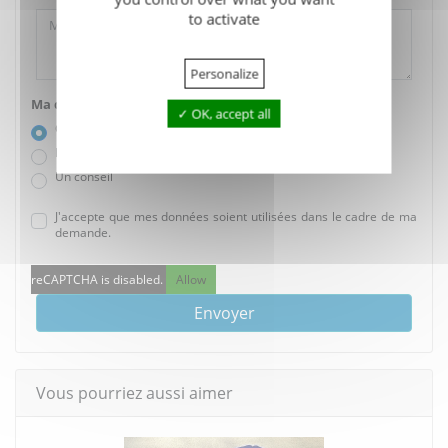
to activate
Personalize
Ma demande concerne :
OK, accept all
Ce produit
Plusieurs produits
Un conseil
J'accepte que mes données soient utilisées dans le cadre de ma
demande.
reCAPTCHA is disabled.
Allow
Envoyer
Vous pourriez aussi aimer