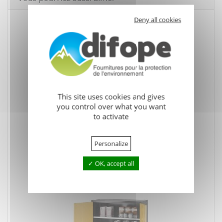
Deny all cookies
Armoire de sécurité portes pleines 310 litres
This site uses cookies and gives
you control over what you want
to activate
Personalize
OK, accept all
Armoire de sécurité portes pleines 465 litres