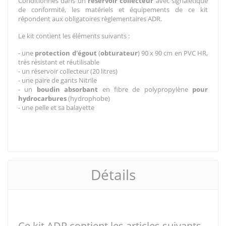
Conditionnés dans un
réservoir collecteur
avec signalétique
de conformité, les matériels et équipements de ce kit
répondent aux obligatoires règlementaires ADR.
Le kit contient les éléments suivants :
- une
protection d'égout
(
obturateur
) 90 x 90 cm en PVC HR,
très résistant et réutilisable
- un réservoir collecteur (20 litres)
- une paire de gants Nitrile
- un
boudin absorbant
en fibre de polypropylène
pour
hydrocarbures
(hydrophobe)
- une pelle et sa balayette
Détails
Ce kit ADR contient les articles suivants