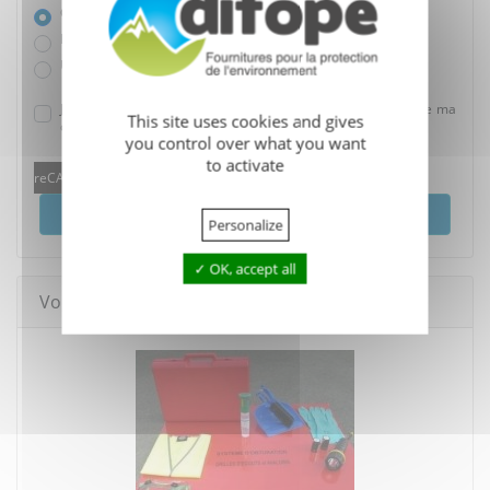
Ce produit
Plusieurs produits
Un conseil
J'accepte que mes données soient utilisées dans le cadre de ma
This site uses cookies and gives
demande.
you control over what you want
to activate
reCAPTCHA is disabled.
Allow
Envoyer
Personalize
OK, accept all
Vous pourriez aussi aimer