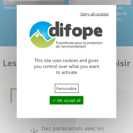
Intérieur de la caisse-palette-
Caisse palette ADR avec
ADR-DIFOPE
couvercle pour stockage et
Deny all cookies
transport des batteries -
DIFOPE
This site uses cookies and gives
Les 8 bonnes raisons de choisir
you control over what you want
DIFOPE
to activate
Personalize
OK, accept all
Excellent rapport
qualité/prix
Des partenariats avec les