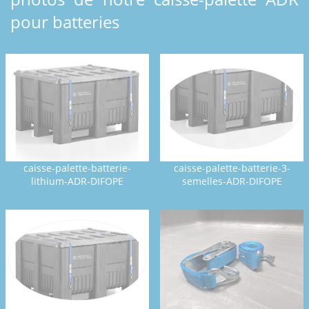
pour batteries
caisse-palette-batterie-
caisse-palette-batterie-3-
lithium-ADR-DIFOPE
semelles-ADR-DIFOPE