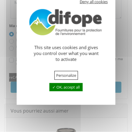
Deny all cookies
Ma demande concerne :
Ce produit
Plusieurs produits
Un conseil
This site uses cookies and gives
you control over what you want
J'accepte que mes données soient utilisées dans le cadre de ma
to activate
demande.
Personalize
reCAPTCHA is disabled.
Allow
Envoyer
OK, accept all
Vous pourriez aussi aimer