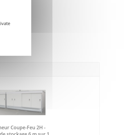
ivate
neur Coupe-Feu 2H -
de stockage 6 m sur 1