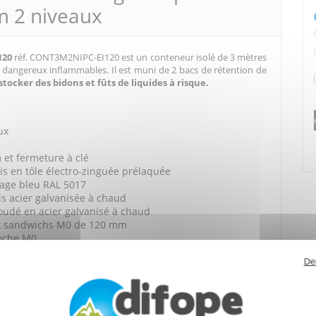
m 2 niveaux
120
réf. CONT3M2NIPC-EI120 est un conteneur isolé de 3 mètres
 dangereux inflammables. Il est muni de 2 bacs de rétention de
stocker des bidons et fûts de liquides à risque.
ux
 et fermeture à clé
ois en tôle électro-zinguée prélaquée
lage bleu RAL 5017
tis acier galvanisée à chaud
udé en acier galvanisé à chaud
ux sandwichs M0 de 120 mm
roche M0
hariot élévateur
De