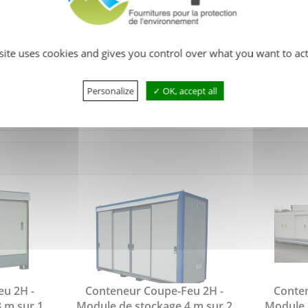
uteur)
 + 1296 N2
es
 site uses cookies and gives you control over what you want to act
iveau
abriqué en France et monté en usine. Il est parfaitement adapté
Personalize
OK, accept all
ux
et inflammables
.
u 2H -
Conteneur Coupe-Feu 2H -
Conte
 m sur 1
Module de stockage 4 m sur 2
Module 