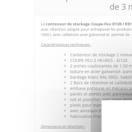
de 3 
Le
conteneur de stockage Coupe-Feu EI120 / REI
avec rétention adapté pour entreposer les produits
1000 L avec caillebotis acier galvanisé et permet de
Caractéristiques techniques :
Conteneur de stockage 2 nivea
COUPE-FEU 2 HEURES - EI120
2 portes coulissantes de 1.50 m
toiture en acier galvanisé- par
bardage blanc RAL 9002- habil
2 Bacs de rétention et caillebo
embase porteuse en mécano so
parois et portes avec pannea
toit et plancher avec laine de 
pieds pour manutention avec c
avec anneaux d'élingage
Fabrication Française.
Dimensions et rétention :