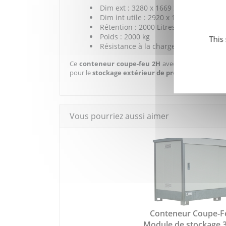
Dim ext : 3280 x 1669 x 3678 mm (ha
Dim int utile : 2920 x 1330 x 1295 N1
Rétention : 2000 Litres = 2 x 1000 litr
Poids : 2000 kg
This
Résistance à la charge 3500 kg par n
Ce
conteneur coupe-feu 2H
avec rétention est f
pour le
stockage extérieur de produits dangere
Vous pourriez aussi aimer
Conteneur Coupe-Fe
Module de stockage 3