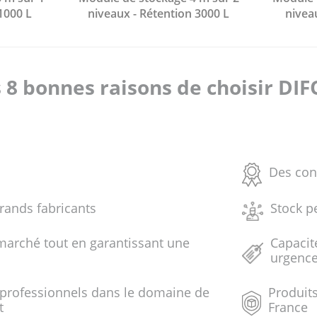
1000 L
niveaux - Rétention 3000 L
nivea
 8 bonnes raisons de choisir DI
Des con
grands fabricants
Stock p
marché tout en garantissant une
Capacit
urgenc
 professionnels dans le domaine de
Produits
t
France