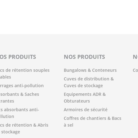
OS PRODUITS
NOS PRODUITS
N
cs de rétention souples
Bungalows & Conteneurs
Co
iables
Cuves de distribution &
rrages anti-pollution
Cuves de stockage
sorbants & Saches
Equipements ADR &
ltrantes
Obturateurs
ts absorbants anti-
Armoires de sécurité
llution
Coffres de chantiers & Bacs
cs de rétention & Abris
à sel
 stockage