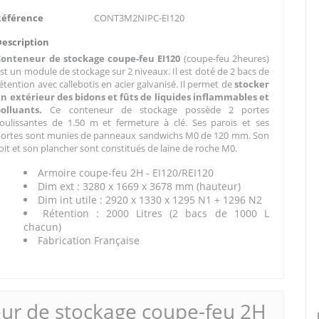
Référence
CONT3M2NIPC-EI120
Description
Conteneur de stockage coupe-feu EI120
(coupe-feu 2heures)
st un module de stockage sur 2 niveaux. Il est doté de 2 bacs de
étention avec callebotis en acier galvanisé. Il permet de
stocker
n extérieur des bidons et fûts de liquides inflammables et
polluants.
Ce conteneur de stockage possède 2 portes
oulissantes de 1.50 m et fermeture à clé. Ses parois et ses
ortes sont munies de panneaux sandwichs M0 de 120 mm. Son
oit et son plancher sont constitués de laine de roche M0.
Armoire coupe-feu 2H - EI120/REI120
Dim ext : 3280 x 1669 x 3678 mm (hauteur)
Dim int utile : 2920 x 1330 x 1295 N1 + 1296 N2
Rétention : 2000 Litres (2 bacs de 1000 L
chacun)
Fabrication Française
ur de stockage coupe-feu 2H