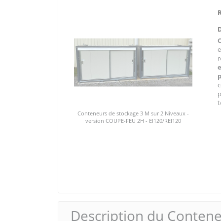
e
r
e
c
p
t
Conteneurs de stockage 3 M sur 2 Niveaux -
version COUPE-FEU 2H - EI120/REI120
Description du Contene