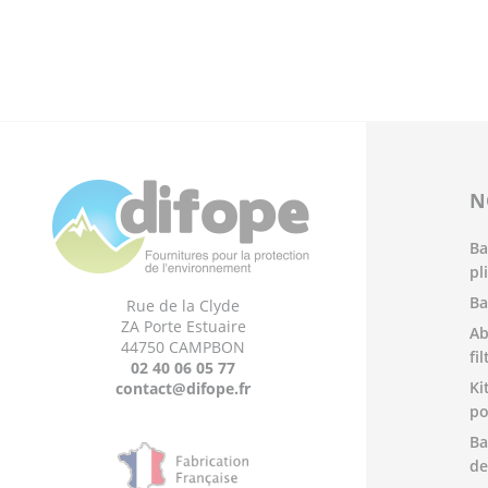
N
Ba
pl
Ba
Rue de la Clyde
ZA Porte Estuaire
Ab
44750 CAMPBON
fi
02 40 06 05 77
Ki
contact@difope.fr
po
Ba
de