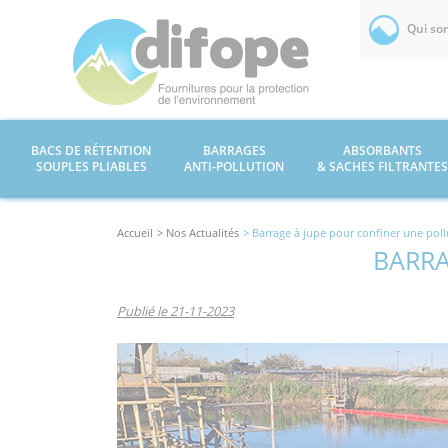
Qui so
BACS DE RÉTENTION
BARRAGES
ABSORBANTS
SOUPLES PLIABLES
ANTI-POLLUTION
& SACHES FILTRANTES
Accueil
> Nos Actualités
> Barrage à jupe pour confiner une poll
BARRA
Publié le 21-11-2023