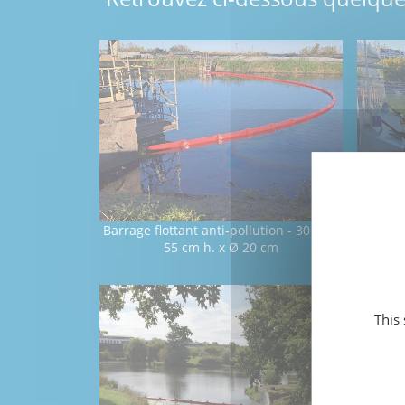
Barrage flottant anti-pollution - 30 ml x
Barrage
55 cm h. x Ø 20 cm
This