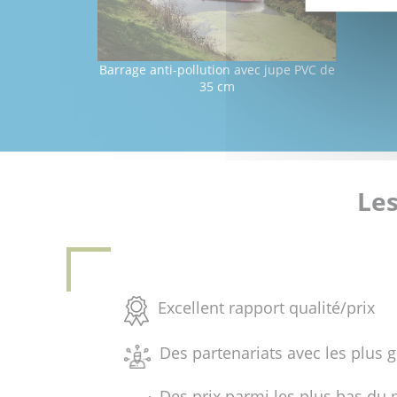
Barrage anti-pollution avec jupe PVC de
35 cm
Les
Excellent rapport qualité/prix
Des partenariats avec les plus 
Des prix parmi les plus bas du 