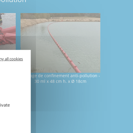
ny all cookies
 flottant
Barrage de confinement anti-pollution -
R
30 ml x 48 cm h. x Ø 18cm
ivate