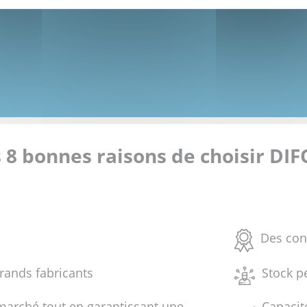
 8 bonnes raisons de choisir DI
Des con
grands fabricants
Stock p
marché tout en garantissant une
Capacit