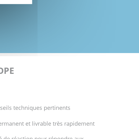
FOPE
seils techniques pertinents
ermanent et livrable très rapidement
é de réaction pour répondre aux