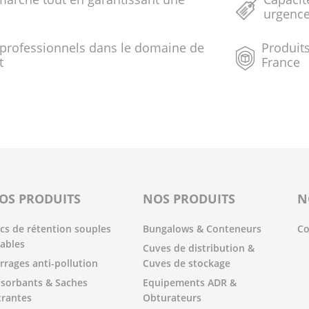
urgenc
 professionnels dans le domaine de
Produits
t
France
OS PRODUITS
NOS PRODUITS
N
cs de rétention souples
Bungalows & Conteneurs
Co
iables
Cuves de distribution &
rrages anti-pollution
Cuves de stockage
sorbants & Saches
Equipements ADR &
ltrantes
Obturateurs