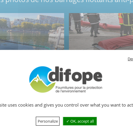
De
 de confinement anti-pollution -
Ance de fixation pour le barrage
15 ml x 48 cm h. x Ø 18cm
anti-pollution BARC 3045
 site uses cookies and gives you control over what you want to act
Personalize
OK, accept all