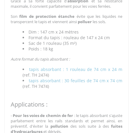
Grâce à sa forte capacité d'
absorption
et sa résistance
maximale, il convient parfaitement pour les voies ferrées.
Son
film de protection étanche
évite que les liquides ne
transpercent le tapis et viennent ainsi
polluer
les sols.
Dim : 147 cm x 24 mètres
Format du tapis : rouleau de 147 x 24 cm
Sac de 1 rouleau (35 m²)
Poids : 18 kg
Autre format du tapis absorbant :
tapis absorbant : 1 rouleau de 74 cm x 24 m
(ref. TH 2474)
tapis absorbant : 30 feuilles de 74 cm x 74 cm
(ref. TH 7474)
Applications :
-
Pour les voies de chemin de fer
: le tapis absorbant s'ajuste
parfaitement entre les rails standards et permet ainsi, en
préventif, d'éviter la
pollution
des sols suite à des
fuites
d'hydrocarbures
et dérivés.