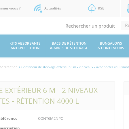
mmes-nous ?
Actualités
RSE
Rechercher un produit
KITS ABSORBANTS
BACS DE RÉTENTION
BUNGALOWS
ANTI-POLLUTION
& ABRIS DE STOCKAGE
& CONTENEURS
ec rétention
> Conteneur de stockage extérieur 6 m - 2 niveaux - avec portes coulissant
EXTÉRIEUR 6 M - 2 NIVEAUX -
ES - RÉTENTION 4000 L
Référence
CONT6M2NPC
Description