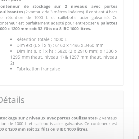
Conteneur de stockage sur 2 niveaux avec portes
coulissantes
(2 vantaux de 3 mètres linéaires). Il contient 4 bacs
de rétention de 1000 L et caillebotis acier galvanisé. Ce
onteneur est parfaitement adapté pour entreposer
8 palettes
000 x 1200 mm soit 32 fûts ou 8 IBC 1000 litres.
Rétention totale : 4000 L
Dim ext (L x l x h) : 6160 x 1496 x 3460 mm
Dim int (L x l x h) : 5820 (2 x 2910 mm) x 1330 x
1295 mm (haut. niveau 1) & 1297 mm (haut. niveau
2)
Fabrication française
Détails
tockage sur 2 niveaux avec portes coulissantes
(2 vantaux
tion de 1000 L et caillebotis acier galvanisé. Ce conteneur est
00 x 1200 mm soit 32 fûts ou 8 IBC 1000 litres
.