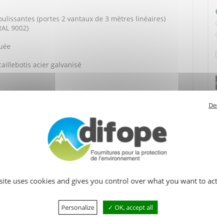
ulissantes (portes 2 vantaux de 3 mètres linéaires)
RAL 9002)
quée
caillebotis acier galvanisé
60 mm
 mm) x 1330 x 1295 mm (haut. niveau 1) & 1297 mm (haut.
De
reux
est fabriqué en France et monté en usine.
 site uses cookies and gives you control over what you want to act
Personalize
OK, accept all