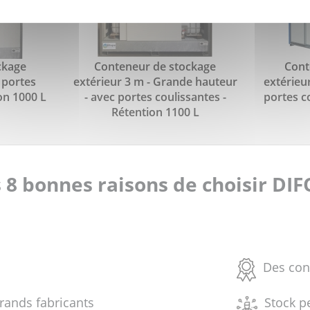
ckage
Conteneur de stockage
Cont
 portes
extérieur 3 m - Grande hauteur
extérieur
on 1000 L
- avec portes coulissantes -
portes c
Rétention 1100 L
 8 bonnes raisons de choisir DI
Des con
grands fabricants
Stock p