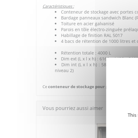
Caractéristiques :
Conteneur de stockage avec portes co
Bardage panneaux sandwich Blanc (
Toiture en acier galvanisé
Parois en tôle électro-zinguée préla
Habillage de finition RAL 5017
4 bacs de rétention de 1000 litres et 
Rétention totale : 4000 L
Dim ext (L x l x h) : 6160 x 1496 x 34
Dim int (L x l x h) : 5820 (2 x 2910
niveau 2)
Ce
conteneur de stockage pour produits dange
Vous pourriez aussi aimer
This