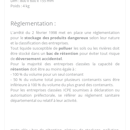
Dim : 800 x 600 x 155 mm
Poids : 4 kg
Règlementation :
L'arrêté du 2 février 1998 met en place une réglementation
pour le
stockage des produits dangereux
selon leur nature
et la classification des entreprises.
Tout liquide susceptible de
polluer
les sols ou les rivières doit
être stocké dans un
bac de rétention
pour éviter tout risque
de
déversement accidentel
.
Pour la majorité des entreprises classées la capacité de
rétention
doit être au moins égale à :
- 100 % du volume pour un seul contenant
- 50 % du volume total pour plusieurs contenants sans être
inférieure à 100 % du volume du plus grand des contenants.
Pour les entreprises classées ICPE soumises à déclaration ou
autorisation préfectorale, se référer au règlement sanitaire
départemental ou relatif à leur activité.
mots clés : bac de rétention, plateau de stockage, pollution,