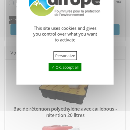
J'accepte que mes données soient utilisées dans le cadre de ma
demande.
reCAPTCHA is disabled.
Allow
This site uses cookies and gives
Envoyer
you control over what you want
to activate
Vous pourriez aussi aimer
Personalize
OK, accept all
Bac de rétention polyéthylène avec caillebotis -
rétention 20 litres