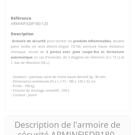
Référence
ARMINFISDP180-120
Description
Armoire de sécurité
pour stocker les
produits inflammables
, double
paroi isolée, en acier électro-zingué 15/10è, peinture haute résistance
chimique,
munie de
2 portes avec joint coupe-feu et fermeture
automatique
en cas d'incendie, de 3 étagères de rétention (3 x 13 L)
et
1 bac de rétention (56 L).
- Isolation : panneau laine de roche haute densité ép. 30 mm.
- Dimensions extérieures (H x L x P) : 180 x 120 x 52 cm
- Poids : 190 kg
- Volume de stockage conseillé : 250 L
- Couleur : jaune
Description de l'armoire de
sécurité ARMINFISDP180-