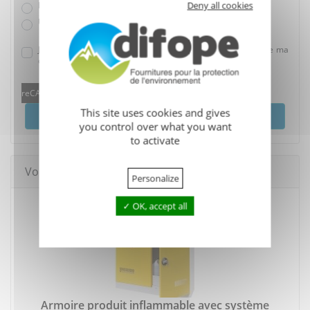
Deny all cookies
Plusieurs produits
Un conseil
J'accepte que mes données soient utilisées dans le cadre de ma
demande.
reCAPTCHA is disabled.
Allow
This site uses cookies and gives
Envoyer
you control over what you want
to activate
Vous pourriez aussi aimer
Personalize
OK, accept all
Armoire produit inflammable avec système