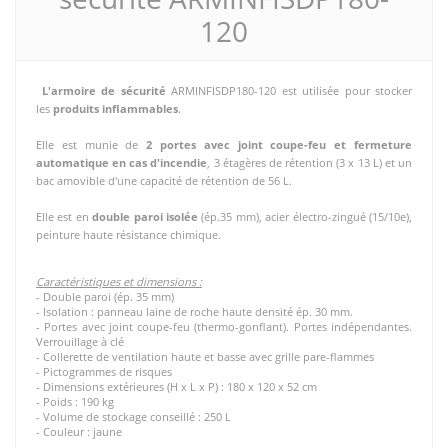
120
L'armoire de sécurité
ARMINFISDP180-120 est utilisée
pour stocker
les
produits inflammables
.
Elle est munie de
2 portes avec joint coupe-feu et fermeture
automatique en cas d'incendie
, 3 étagères de rétention (3 x 13 L) et un
bac amovible d'une capacité de rétention de 56 L.
Elle est en
double paroi isolée
(ép.35 mm), acier électro-zingué (15/10e),
peinture haute résistance chimique.
Caractéristiques et dimensions :
- Double paroi (ép. 35 mm)
- Isolation : panneau laine de roche haute densité ép. 30 mm.
- Portes avec joint coupe-feu (thermo-gonflant).
Portes indépendantes.
Verrouillage à clé
- Collerette de ventilation haute et basse avec grille pare-flammes
- Pictogrammes de risques
- Dimensions extérieures (H x L x P) : 180 x 120 x 52 cm
- Poids : 190 kg
- Volume de stockage conseillé : 250 L
- Couleur : jaune