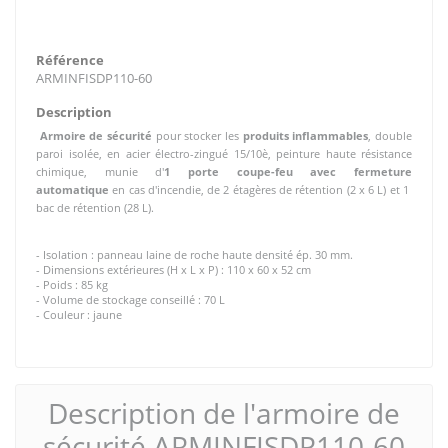
Référence
ARMINFISDP110-60
Description
Armoire de sécurité
pour stocker les
produits inflammables
, double
paroi isolée, en acier électro-zingué 15/10è, peinture haute résistance
chimique,
munie d'
1 porte coupe-feu avec fermeture
automatique
en cas d'incendie, de 2 étagères de rétention (2 x 6 L) et 1
bac de rétention (28 L).
- Isolation : panneau laine de roche haute densité ép. 30 mm.
- Dimensions extérieures (H x L x P) : 110 x 60 x 52 cm
- Poids : 85 kg
- Volume de stockage conseillé : 70 L
- Couleur : jaune
Description de l'armoire de
sécurité ARMINFISDP110-60