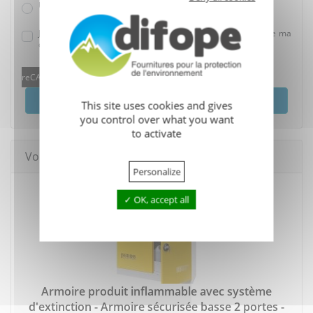
Un conseil
J'accepte que mes données soient utilisées dans le cadre de ma
demande.
reCAPTCHA is disabled.
Allow
Envoyer
This site uses cookies and gives
you control over what you want
to activate
Vous pourriez aussi aimer
Personalize
OK, accept all
Armoire produit inflammable avec système
d'extinction - Armoire sécurisée basse 2 portes -