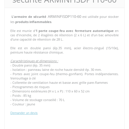
ARMINFISDP110-60
L'armoire de sécurité
est utilisée pour stocker
les
produits inflammables
.
Elle est munie d'
1 porte coupe-feu avec fermeture automatique
en
cas d'incendie, de 2 étagères de rétention (2 x 6 L) et d'un bac amovible
d'une capacité de rétention de 28 L.
Elle est en double paroi (ép.35 mm), acier électro-zingué (15/10e),
peinture haute résistance chimique.
Caractéristiques et dimensions :
- Double paroi (ép. 35 mm)
- Isolation : panneau laine de roche haute densité ép. 30 mm.
- Portes avec joint coupe-feu (thermo-gonflant).
Portes indépendantes.
Verrouillage à clé
- Collerette de ventilation haute et basse avec grille pare-flammes
- Pictogrammes de risques
- Dimensions extérieures (H x L x P) : 110 x 60 x 52 cm
- Poids : 85 kg
- Volume de stockage conseillé : 70 L
- Couleur : jaune
Demander un devis