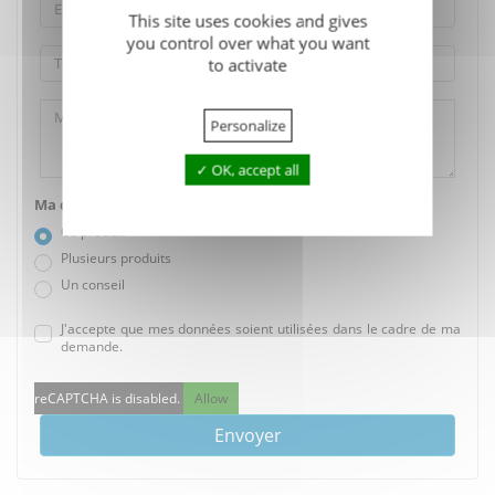
This site uses cookies and gives
you control over what you want
to activate
Personalize
OK, accept all
Ma demande concerne :
Ce produit
Plusieurs produits
Un conseil
J'accepte que mes données soient utilisées dans le cadre de ma
demande.
reCAPTCHA is disabled.
Allow
Envoyer