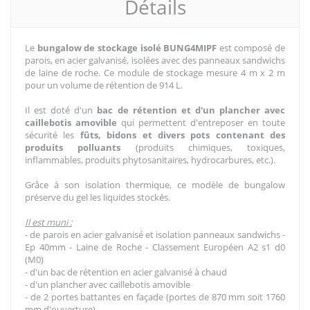
Détails
Le
bungalow de stockage isolé BUNG4MIPF
est composé de
parois, en acier galvanisé, isolées avec des panneaux sandwichs
de laine de roche. Ce module de stockage mesure 4 m x 2 m
pour un volume de rétention de 914 L.
Il est doté d'un
bac de rétention et d'un plancher avec
caillebotis amovible
qui permettent d'entreposer en toute
sécurité les
fûts, bidons et divers pots contenant des
produits polluants
(produits chimiques, toxiques,
inflammables, produits phytosanitaires, hydrocarbures, etc.).
Grâce à son isolation thermique, ce modèle de bungalow
préserve du gel les liquides stockés.
Il est muni :
- de parois en acier galvanisé et isolation panneaux sandwichs -
Ep 40mm - Laine de Roche - Classement Européen A2 s1 d0
(M0)
- d'un bac de rétention en acier galvanisé à chaud
- d'un plancher avec caillebotis amovible
- de 2 portes battantes en façade (portes de 870 mm soit 1760
mm d'ouverture)