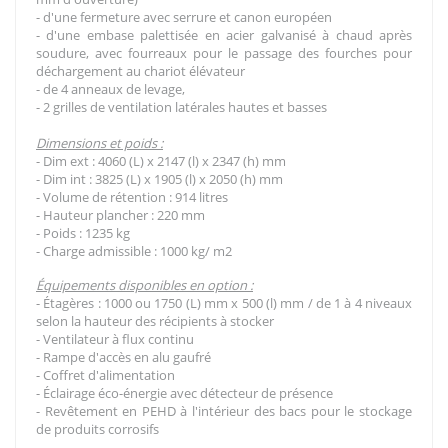
- d'une fermeture avec serrure et canon européen
- d'une embase palettisée en acier galvanisé à chaud après
soudure, avec fourreaux pour le passage des fourches pour
déchargement au chariot élévateur
- de 4 anneaux de levage,
- 2 grilles de ventilation latérales hautes et basses
Dimensions et poids :
- Dim ext : 4060 (L) x 2147 (l) x 2347 (h) mm
- Dim int : 3825 (L) x 1905 (l) x 2050 (h) mm
- Volume de rétention : 914 litres
- Hauteur plancher : 220 mm
- Poids : 1235 kg
- Charge admissible : 1000 kg/ m2
Équipements disponibles en option :
- Étagères : 1000 ou 1750 (L) mm x 500 (l) mm / de 1 à 4 niveaux
selon la hauteur des récipients à stocker
- Ventilateur à flux continu
- Rampe d'accès en alu gaufré
- Coffret d'alimentation
- Éclairage éco-énergie avec détecteur de présence
- Revêtement en PEHD à l'intérieur des bacs pour le stockage
de produits corrosifs