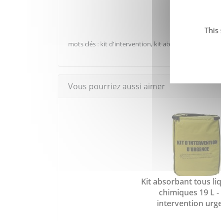
This
mots clés : kit d'intervention, kit absorbant en coffr
Vous pourriez aussi aimer
Kit absorbant tous li
chimiques 19 L -
intervention urg