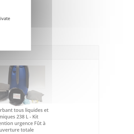
ivate
rbant tous liquides et
miques 238 L - Kit
ention urgence Fût à
uverture totale