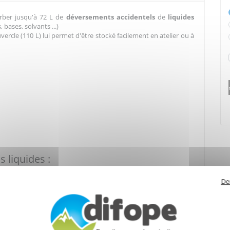
rber jusqu'à 72 L de
déversements accidentels
de
liquides
, bases, solvants ...)
rcle (110 L) lui permet d'être stocké facilement en atelier ou à
s liquides :
De