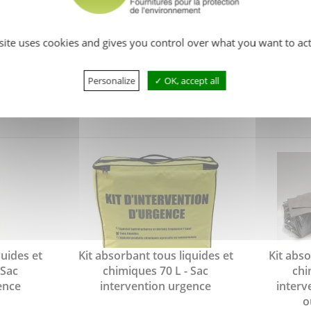
 site uses cookies and gives you control over what you want to act
e, anti-pollution, tous liquides, produits chimiques
Personalize
OK, accept all
quides et
Kit absorbant tous liquides et
Kit abso
 Sac
chimiques 70 L - Sac
chi
ence
intervention urgence
interv
o