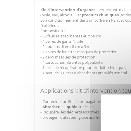
Kit d'intervention d'urgence
permettant d'abso
(huile, eau, alcools ...) et
produits chimiques
(acides
Son conditionnement dans un coffre en PE avec couve
l'extérieur.
Composition :
- 50 feuilles absorbantes 40 x 50 cm
- 4 paires de gants Nitrile
- 2 boudins diam : 8 cm x 3 m
- 2 paires de lunettes masques de protection
- 2 demi masques de protection
- 4 cartouches filtrantes polyvalente
- 1 pelle de récupération pour produits chimiques
- 1 seau de 30 litres d'absorbants granulés minéral.
Applications kit d'intervention tou
- Contenir et arrêter la propagation de la
pollution.
-
Absorber
le
liquide
sur le sol.
- Récupérer les
déchets
absorbés.
- protéger l'utilisateur grâce aux EPI