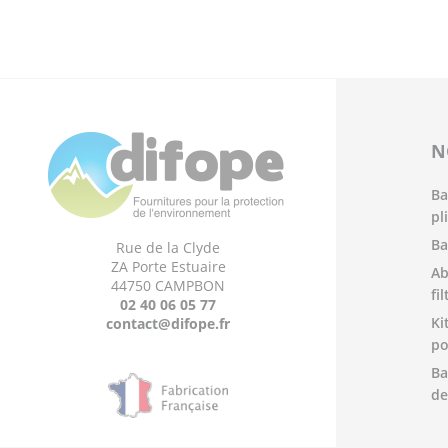
N
Ba
pl
Ba
Rue de la Clyde
ZA Porte Estuaire
Ab
44750 CAMPBON
fi
02 40 06 05 77
Ki
contact@difope.fr
po
Ba
de