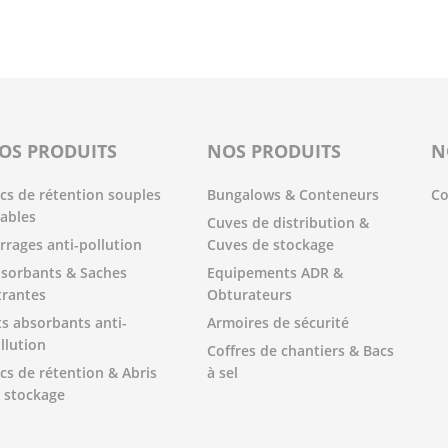
OS PRODUITS
NOS PRODUITS
N
cs de rétention souples
Bungalows & Conteneurs
Co
iables
Cuves de distribution &
rrages anti-pollution
Cuves de stockage
sorbants & Saches
Equipements ADR &
ltrantes
Obturateurs
ts absorbants anti-
Armoires de sécurité
llution
Coffres de chantiers & Bacs
cs de rétention & Abris
à sel
 stockage