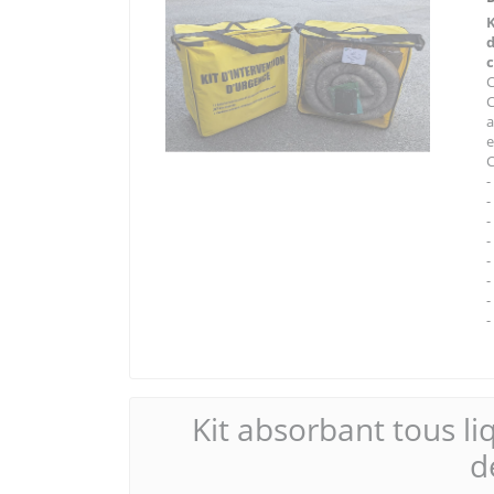
a
e
C
-
-
-
-
-
-
-
-
Kit absorbant tous li
d