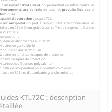
Kit absorbant d'intervention
permettant de lutter contre les
déversements accidentels
de tous les
produits liquides
et
chimiques
.
Capacité
d'absorption
: jusqu'à 72 L
Ce
kit antipollution
prêt à l'emploi peut être stocké dans les
teliers ou à l'extérieur grâce à son coffre de rangement étanche
n PE (110 L ).
omposition :
 50 feuilles absorbantes 40 x 50 cm
 4 paires de gants Nitrile
 2 boudins diam : 8 cm x 3 m
 2 paires de lunettes masques de protection
 2 demi masques de protection
 4 cartouches filtrantes polyvalente
 1 pelle de récupération pour produits chimiques
 1 seau de 30 litres d'absorbants granulés minéral.
quides KTL72C : description
étaillée