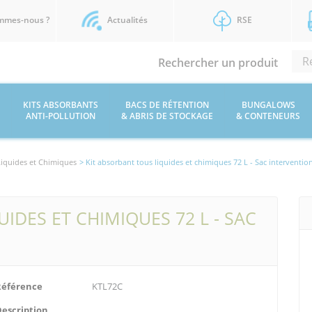
mmes-nous ?
Actualités
RSE
Rechercher un produit
KITS ABSORBANTS
BACS DE RÉTENTION
BUNGALOWS
ANTI-POLLUTION
& ABRIS DE STOCKAGE
& CONTENEURS
Liquides et Chimiques
> Kit absorbant tous liquides et chimiques 72 L - Sac interventio
IDES ET CHIMIQUES 72 L - SAC
Référence
KTL72C
Description