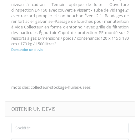
niveau à cadran - Témoin optique de fuite - Ouverture
d’inspection DN150 avec couvercle vissant - Tube de vidange 2’’
avec raccord pompier et son bouchon Évent 2 ‘’ - Bandages de
renfort acier galvanisé -Passage de fourches pour manutention
à vide Collecteur en forme d’entonnoir avec grille de filtration
des particules Égouttoir Capot de protection PE monté sur 2
ressorts à gaz Dimensions / poids / contenance: 120 x 115 x 180
cm / 170 kg / 1500 litres"
Demander un devis
mots clés: collecteur-stockage-huiles-usées
OBTENIR UN DEVIS