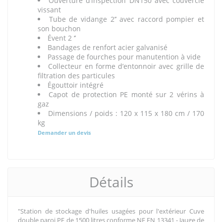
Ouverture d’inspection DN150 avec couvercle
vissant
Tube de vidange 2’’ avec raccord pompier et
son bouchon
Évent 2 ‘’
Bandages de renfort acier galvanisé
Passage de fourches pour manutention à vide
Collecteur en forme d’entonnoir avec grille de
filtration des particules
Égouttoir intégré
Capot de protection PE monté sur 2 vérins à
gaz
Dimensions / poids : 120 x 115 x 180 cm / 170
kg
Demander un devis
Détails
"Station de stockage d'huiles usagées pour l'extérieur Cuve
double paroi PE de 1500 litres conforme NF EN 13341 - Jauge de