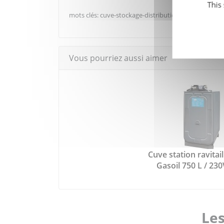
This
mots clés: cuve-stockage-distribution-gasoil-fuel-go
Vous pourriez aussi aimer
Cuve station ravitai
Gasoil 750 L / 230
Les