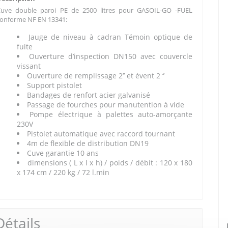
Cuve double paroi PE de 2500 litres pour GASOIL-GO -FUEL
onforme NF EN 13341:
Jauge de niveau à cadran Témoin optique de
fuite
Ouverture d’inspection DN150 avec couvercle
vissant
Ouverture de remplissage 2’’ et évent 2 ‘’
Support pistolet
Bandages de renfort acier galvanisé
Passage de fourches pour manutention à vide
Pompe électrique à palettes auto-amorçante
230V
Pistolet automatique avec raccord tournant
4m de flexible de distribution DN19
Cuve garantie 10 ans
dimensions ( L x l x h) / poids / débit : 120 x 180
x 174 cm / 220 kg / 72 l.min
Détails