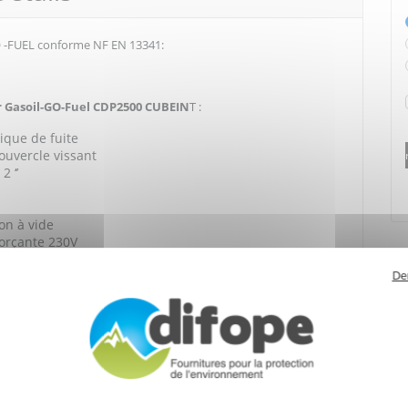
O -FUEL conforme NF EN 13341:
r Gasoil-GO-Fuel CDP2500 CUBEIN
T :
ique de fuite
ouvercle vissant
2 ‘’
on à vide
orçante 230V
urnant
De
 : 120 x 180 x 174 cm / 220 kg / 72 l.min