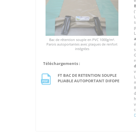
é
(
p
Bac de rétention souple en PVC 1000g/m².
é
Parois autoportantes avec plaques de renfort
intégrées
s
G
r
Téléchargements :
v
FT BAC DE RETENTION SOUPLE
PLIABLE AUTOPORTANT DIFOPE
m
R
d
h
v
c