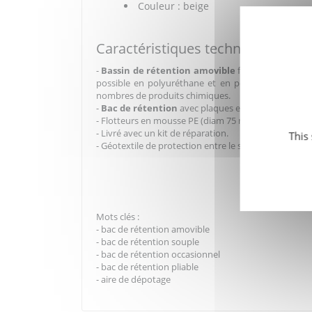
Couleur : beige
Caractéristiques techniques
-
Bassin de rétention
amovible
fabriqué en tissu
possible en polyuréthane et en polymères spéciau
nombres de produits chimiques.
-
Bac de rétention
avec plaques en acier galvanisé
- Flotteurs en mousse PE (diam 75 mm) sur toute la 
- Livré avec un kit de réparation.
This
- Géotextile de protection entre le sol et le bassin d
Mots clés :
- bac de rétention amovible
- bac de rétention souple
- bac de rétention occasionnel
- bac de rétention pliable
- aire de dépotage