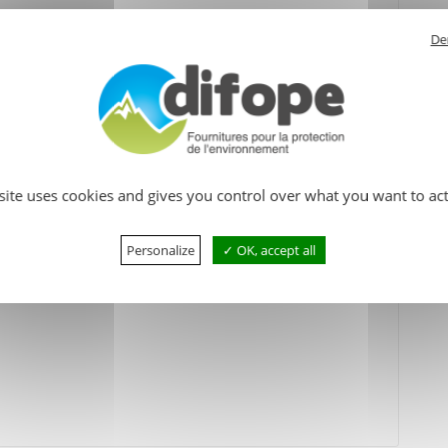
De
 polyester enduit PVC (1000 g/m2) mais sur demande fabrication
x pour garantir une excellente tenue aux agressions de bons
 emprisonnées dans des fourreaux soudés au bassin.
périphérie du bassin.
 site uses cookies and gives you control over what you want to act
e rétention et caisse de stockage en option.
Personalize
OK, accept all