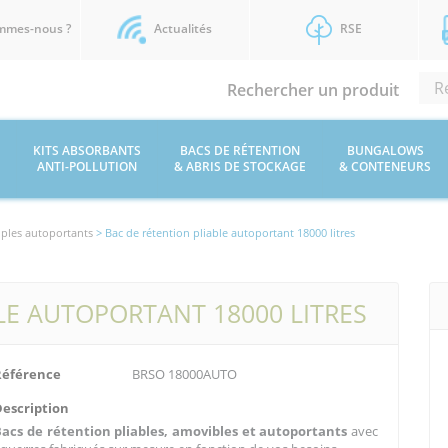
mmes-nous ?
Actualités
RSE
Rechercher un produit
KITS ABSORBANTS
BACS DE RÉTENTION
BUNGALOWS
ANTI-POLLUTION
& ABRIS DE STOCKAGE
& CONTENEURS
uples autoportants
> Bac de rétention pliable autoportant 18000 litres
LE AUTOPORTANT 18000 LITRES
Référence
BRSO 18000AUTO
Description
Bacs de rétention pliables, amovibles et autoportants
avec