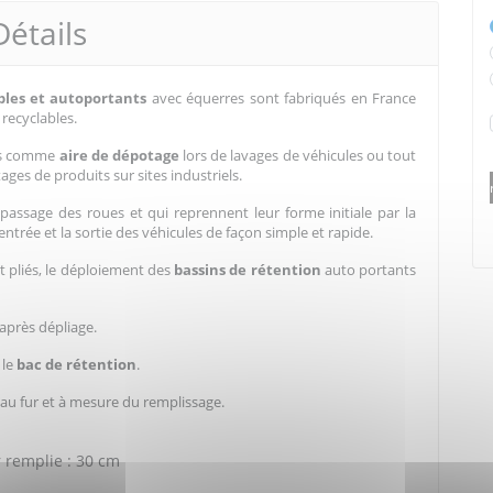
Détails
bles
et autoportants
avec équerres sont fabriqués en France
recyclables.
sés comme
aire de dépotage
lors de lavages de véhicules ou tout
es de produits sur sites industriels.
assage des roues et qui reprennent leur forme initiale par la
trée et la sortie des véhicules de façon simple et rapide.
t pliés, le déploiement des
bassins de rétention
auto portants
après dépliage.
 le
bac de rétention
.
 fur et à mesure du remplissage.
 remplie : 30 cm