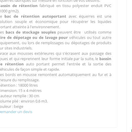
querres fabriqués sur mesure en fonction de vos besoins.
Bassin de rétention
fabriqué en tissu polyester enduit PVC
1000 g/m2).
Le
bac de rétention
autoportant
avec équerres est une
solution souple et économique pour récupérer les liquides
ortant atteinte à l'environnement.
Les
bacs de stockage souples
peuvent être utilisés comme
aire de dépotage ou de lavage pour
véhicules ou tout autre
quipement, ou lors de remplissages ou dépotages de produits
ur sites industriels.
race aux mousses extérieures qui s'écrasent aux passage des
oues et qui reprennent leur forme initiale par la suite, le
bassin
de rétention
auto portant permet l'entrée et la sortie des
éhicules de façon simple et rapide.
Les bords en mousse remontent automatiquement au fur et à
esure du remplissage.
étention : 18000 litres
imension: 15 x 4 mètres
auteur remplie : 30 cm
olume plié : environ 0.6 m3.
ouleur : beige
Demander un devis