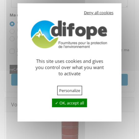
Deny all cookies
Ma demande concerne :
Ce produit
Plusieurs produits
Un conseil
J'accepte que mes données soient utilisées dans le cadre de ma
demande.
This site uses cookies and gives
you control over what you want
reCAPTCHA is disabled.
Allow
to activate
Envoyer
Personalize
OK, accept all
Vous pourriez aussi aimer