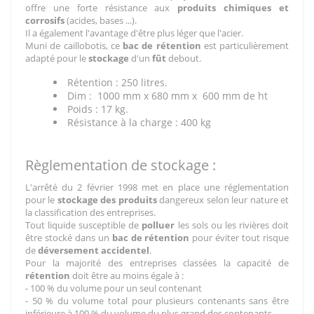
offre une forte résistance aux
produits chimiques et
corrosifs
(acides, bases ...).
Il a également l'avantage d'être plus léger que l'acier.
Muni de caillobotis, ce
bac de rétention
est particulièrement
adapté pour le
stockage
d'un
fût
debout.
Rétention : 250 litres.
Dim : 1000 mm x 680 mm x 600 mm de ht
Poids : 17 kg.
Résistance à la charge : 400 kg
Règlementation de stockage :
L'arrêté du 2 février 1998 met en place une réglementation
pour le
stockage des produits
dangereux selon leur nature et
la classification des entreprises.
Tout liquide susceptible de
polluer
les sols ou les rivières doit
être stocké dans un
bac de rétention
pour éviter tout risque
de
déversement accidentel
.
Pour la majorité des entreprises classées la capacité de
rétention
doit être au moins égale à :
- 100 % du volume pour un seul contenant
- 50 % du volume total pour plusieurs contenants sans être
inférieure à 100 % du volume du plus grand des contenants.