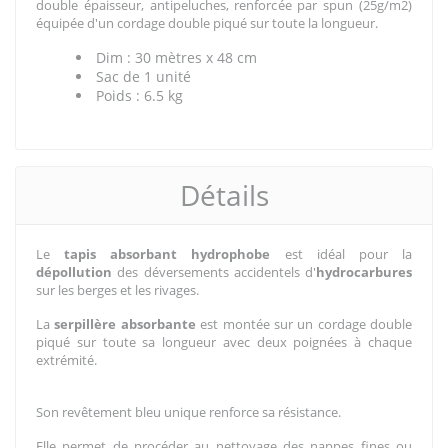
double épaisseur, antipeluches, renforcée par spun (25g/m2)
équipée d'un cordage double piqué sur toute la longueur.
Dim : 30 mètres x 48 cm
Sac de 1 unité
Poids : 6.5 kg
Détails
Le
tapis absorbant
hydrophobe
est idéal pour la
dépollution
des déversements accidentels d'
hydrocarbures
sur les berges et les rivages.
La
serpillère absorbante
est montée sur un cordage double
piqué sur toute sa longueur avec deux poignées à chaque
extrémité.
Son revêtement bleu unique renforce sa résistance.
Elle permet de procéder au nettoyage des nappes fines ou